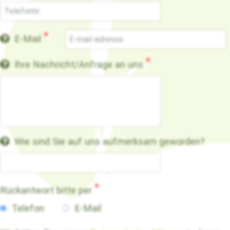
E-Mail
Ihre Nachricht/Anfrage an uns
Your Message
Wie sind Sie auf uns aufmerksam geworden?
Rückantwort bitte per
Telefon
E-Mail