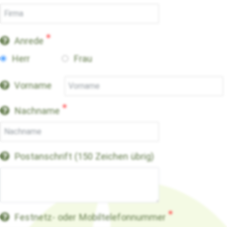
Anrede
Herr
Frau
Vorname
Nachname
Postanschrift
(150 Zeichen übrig)
Festnetz- oder Mobiltelefonnummer