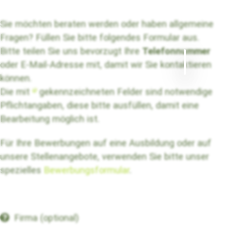
Sie möchten beraten werden oder haben allgemeine
Fragen? Füllen Sie bitte folgendes Formular aus.
Bitte teilen Sie uns bevorzugt Ihre
Telefonnummer
×
oder E-Mail-Adresse mit, damit wir Sie kontaktieren
können.
Die mit
gekennzeichneten Felder sind notwendige
Pflichtangaben, diese bitte ausfüllen, damit eine
Bearbeitung möglich ist.
Für Ihre Bewerbungen auf eine Ausbildung oder auf
unsere Stellenangebote, verwenden Sie bitte unser
spezielles
Bewerbungsformular
.
Firma (optional)