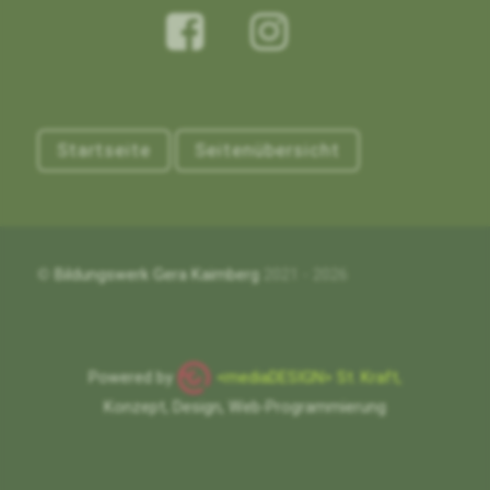
Startseite
Seitenübersicht
©
Bildungswerk Gera Kaimberg
2021 - 2026
Powered by
<mediaDESIGN> St. Kraft,
Konzept, Design, Web-Programmierung