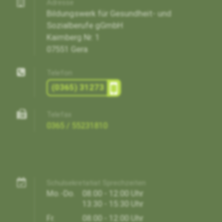
Adresse
Bildungswerk für Gesundheit- und
Sozialberufe gGmbH
Kaimberg Nr. 1
07551 Gera
Telefon
(0365) 31273
Telefax
0365 / 55231810
Schulsekretatiat Sprechzeiten
Mo.-Do.
08:00 - 12:00 Uhr
13:30 - 15:30 Uhr
Fr.
08:00 - 12:00 Uhr