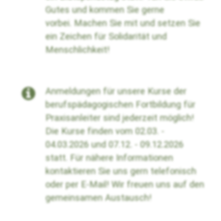
Gutes und kommen Sie gerne
vorbei.
Machen Sie mit und setzen Sie
ein Zeichen für Solidarität und
Menschlichkeit!
Anmeldungen für unsere Kurse der
berufspädagogischen Fortbildung für
Praxisanleiter sind jederzeit möglich!
Die Kurse finden vom 02.03. -
04.03.2026 und 07.12. - 09.12.2026
statt. Für nähere Informationen
kontaktieren Sie uns gern telefonisch
oder per E-Mail! Wir freuen uns auf den
gemeinsamen Austausch!