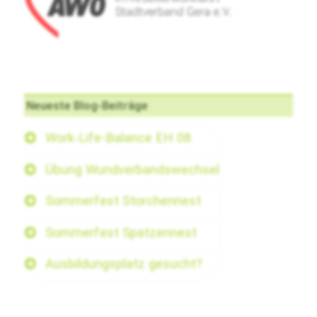
Neueste Blog-Beiträge
Work-Life-Balance EH 08
Übung Wundverbandswechsel
Sommerfest Storchennest
Sommerfest Spatzennest
Ausbildungsplatz gesucht?