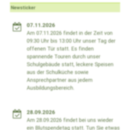
Newsticker
07.11.2026
Am 07.11.2026 findet in der Zeit von
09:30 Uhr bis 13:00 Uhr unser Tag der
offenen Tür statt. Es finden
spannende Touren durch unser
Schulgebäude statt, leckere Speisen
aus der Schulküche sowie
Ansprechpartner aus jedem
Ausbildungsbereich.
28.09.2026
Am 28.09.2026 findet bei uns wieder
ein Blutspendetag statt. Tun Sie etwas