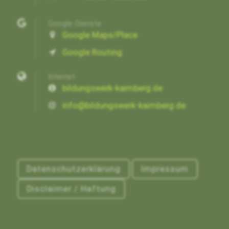
Google-Dienste
Google Maps/Place
Google Routing
Internet
bildungswerk-kaimberg.de
info@bildungswerk-kaimberg.de
Datenschutzerklärung
Impressum
Disclaimer / Haftung