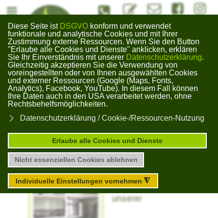
#Kontaktformuar
info@bildungswerk-kai
#Bildungswerk
#Bildun
Diese Seite ist
DSGVO
konform und verwendet
Bildungswerk
funktionale und analytische Cookies und mit Ihrer
Zustimmung externe Ressourcen. Wenn Sie den Button
Gera Kaimberg
"Erlaube alle Cookies und Dienste" anklicken, erklären
×
Sie Ihr Einverständnis mit unserer
Datenschutzerklärung
.
Gleichzeitig akzeptieren Sie die Verwendung von
voreingestellten oder von Ihnen ausgewählten Cookies
und externer Ressourcen (Google (Maps, Fonts,
Unser Blog zu aktuellen Themen
Analytics), Facebook, YouTube). In diesem Fall können
Ihre Daten auch in den USA verarbeitet werden, ohne
Rechtsbehelfsmöglichkeiten.
Wohngemeinschaftsk
Datenschutzerklärung / Cookie-/Ressourcen-Nutzung
Erlaube alle Cookies und Dienste
Abgelaufen
Nicht essenziellen Cookies ablehnen
Individuelle Einstellungen vornehmen
◮
Frischer Glanz in
unserer