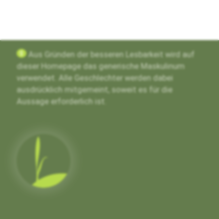
g
Aus Gründen der besseren Lesbarkeit wird auf
dieser Homepage das generische Maskulinum
verwendet. Alle Geschlechter werden dabei
ausdrücklich mitgemeint, soweit es für die
Aussage erforderlich ist.