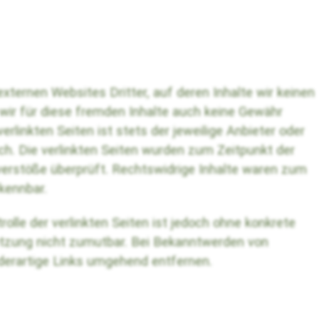
xternen Websites Dritter, auf deren Inhalte wir keinen
wir für diese fremden Inhalte auch keine Gewähr
erlinkten Seiten ist stets der jeweilige Anbieter oder
ich. Die verlinkten Seiten wurden zum Zeitpunkt der
erstöße überprüft. Rechtswidrige Inhalte waren zum
rkennbar.
rolle der verlinkten Seiten ist jedoch ohne konkrete
etzung nicht zumutbar. Bei Bekanntwerden von
derartige Links umgehend entfernen.