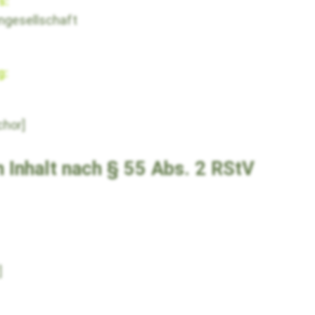
s:
engesellschaft
g:
chor]
n Inhalt nach § 55 Abs. 2 RStV
]