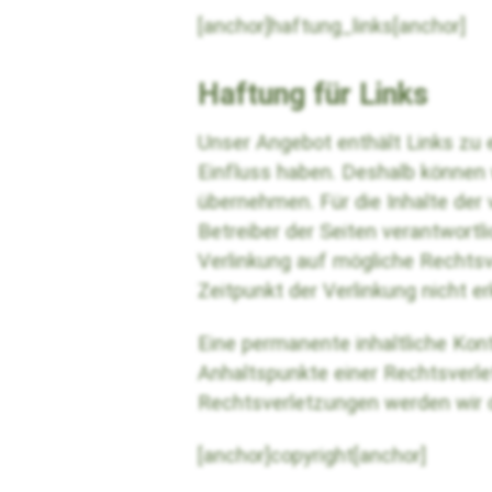
[anchor]haftung_links[anchor]
Haftung für Links
Unser Angebot enthält Links zu e
Einfluss haben. Deshalb können 
übernehmen. Für die Inhalte der v
Betreiber der Seiten verantwortl
Verlinkung auf mögliche Rechtsv
Zeitpunkt der Verlinkung nicht e
Eine permanente inhaltliche Kont
Anhaltspunkte einer Rechtsverl
Rechtsverletzungen werden wir 
[anchor]copyright[anchor]