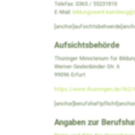
Telefax: 0365 / 55231810
E-Mail:
bildungswerk.kaimberg@t
[anchor]aufsichtsbehoerde[anch
Aufsichtsbehörde
Thüringer Ministerium für Bildu
Werner-Seelenbinder-Str. 6
99096 Erfurt
https://www.thueringen.de/th2/
[anchor]berufshaftpflicht[ancho
Angaben zur Berufshaf