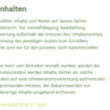
Inhalten
stellten Inhalte und Werke auf diesen Seiten
rrecht. Die Vervielfältigung, Bearbeitung,
rwertung außerhalb der Grenzen des Urheberrechtes
mmung des jeweiligen Autors bzw. Erstellers.
e sind nur für den privaten, nicht kommerziellen
te nicht vom Betreiber erstellt wurden, werden die
Insbesondere werden Inhalte Dritter als solche
otzdem auf eine Urheberrechtsverletzung aufmerksam
tsprechenden Hinweis. Bei Bekanntwerden von
derartige Inhalte umgehend entfernen.
:
mediaDESIGN St. Kraft