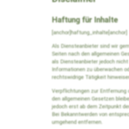
Haftung für Inhalte
[anchor]haftung_inhalte[anchor]
Als Diensteanbieter sind wir ge
Seiten nach den allgemeinen Ges
als Diensteanbieter jedoch nicht
Informationen zu überwachen od
rechtswidrige Tätigkeit hinweise
Verpflichtungen zur Entfernung
den allgemeinen Gesetzen bleibe
jedoch erst ab dem Zeitpunkt de
Bei Bekanntwerden von entsprec
umgehend entfernen.