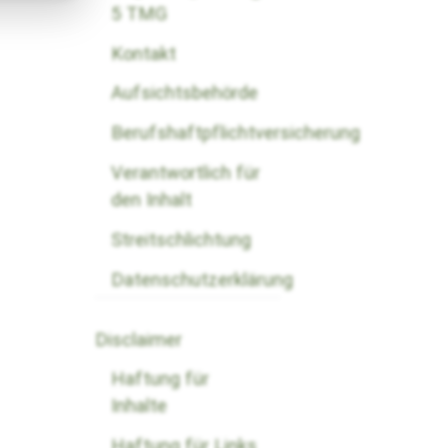
5 TMG
Kontakt
Aufsichtsbehörde
Berufshaftpflichtversicherung
Verantwortlich für
den Inhalt
Streitschlichtung
Datenschutzerklärung
Disclaimer
Haftung für
Inhalte
Haftung für Links