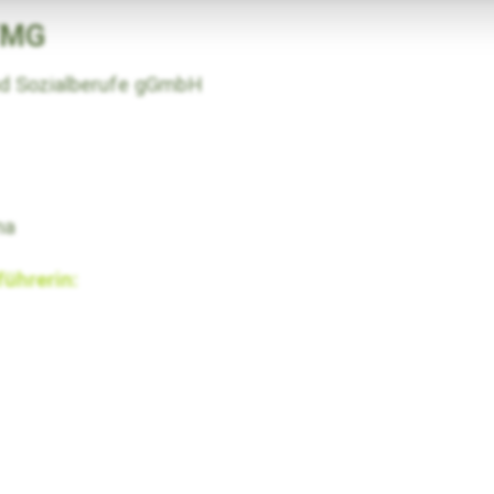
TMG
nd Sozialberufe gGmbH
na
führerin: