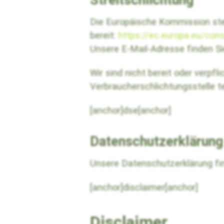
Streitschlichtung
Die Europäische Kommission stell
bereit:
https://ec.europa.eu/con
Unsere E-Mail-Adresse finden S
Wir sind nicht bereit oder verpfl
Verbraucherschlichtungsstelle t
[anchor]dse[anchor]
Datenschutzerklärung
Unsere Datenschutzerklärung fi
[anchor]disclaimer[anchor]
Disclaimer