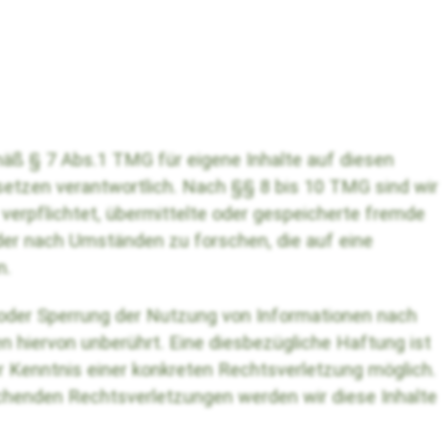
mäß § 7 Abs.1 TMG für eigene Inhalte auf diesen
etzen verantwortlich. Nach §§ 8 bis 10 TMG sind wir
 verpflichtet, übermittelte oder gespeicherte fremde
er nach Umständen zu forschen, die auf eine
n.
 oder Sperrung der Nutzung von Informationen nach
n hiervon unberührt. Eine diesbezügliche Haftung ist
r Kenntnis einer konkreten Rechtsverletzung möglich.
henden Rechtsverletzungen werden wir diese Inhalte