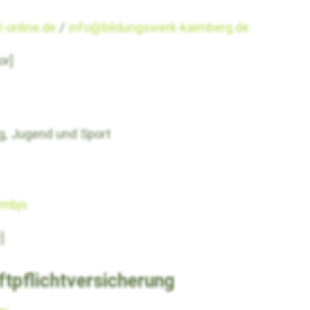
-online.de
/
info@bildungswerk-kaimberg.de
or]
ng, Jugend und Sport
tmbjs
r]
tpflichtversicherung