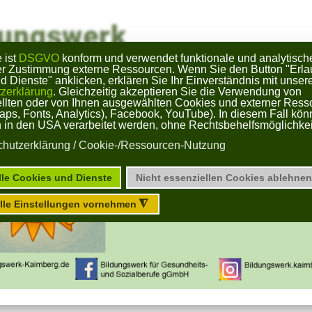
dungswerk
 ist
DSGVO
konform und verwendet funktionale und analytisch
a Kaimberg
rer Zustimmung externe Ressourcen. Wenn Sie den Button "Erla
 Dienste" anklicken, erklären Sie Ihr Einverständnis mit unser
zerklärung
. Gleichzeitig akzeptieren Sie die Verwendung von
ellten oder von Ihnen ausgewählten Cookies und externer Ress
Ausbildung
Das Bildungswerk
aps, Fonts, Analytics), Facebook, YouTube). In diesem Fall kön
 in den USA verarbeitet werden, ohne Rechtsbehelfsmöglichkei
hutzerklärung / Cookie-/Ressourcen-Nutzung
sclaimer/Haftung für
lle Cookies und Dienste
Nicht essenziellen Cookies ablehnen
elle Einstellungen vornehmen
◮
ght