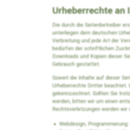
Urheberrechte an 
Die durch die Seitenbetreiber er
unterliegen dem deutschen Urhebe
Verbreitung und jede Art der Ve
bedürfen der schriftlichen Zusti
Downloads und Kopien dieser Seit
Gebrauch gestattet.
Soweit die Inhalte auf dieser Sei
Urheberrechte Dritter beachtet. 
gekennzeichnet. Sollten Sie tr
werden, bitten wir um einen en
Rechtsverletzungen werden wir 
Webdesign, Programmierung