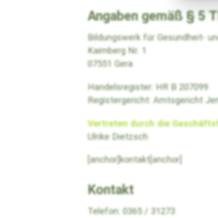
Angaben gemäß § 5 
Bildungswerk für Gesundheit- u
Kaimberg Nr. 1
07551 Gera
Handelsregister: HR B 207099
Registergericht: Amtsgericht Je
Vertreten durch die Geschäfts
Ulrike Dietzsch
[anchor]kontakt[anchor]
Kontakt
Telefon: 0365 / 31273