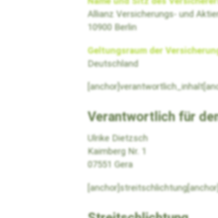
Name und Sitz des Versicherer
Allianz Versicherungs- und Akti
10900 Berlin
Geltungsraum der Versicherun
Deutschland
[anchor]verantwortlich_inhalt[an
Verantwortlich für de
Ulrike Dietzsch
Kaimberg Nr. 1
07551 Gera
[anchor]streitschlichtung[anchor