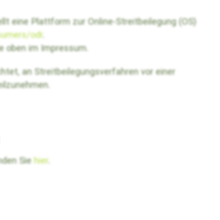
t eine Plattform zur Online-Streitbeilegung (OS)
sumers/odr
.
ie oben im Impressum.
ichtet, an Streitbeilegungsverfahren vor einer
eilzunehmen.
nden Sie
hier
.