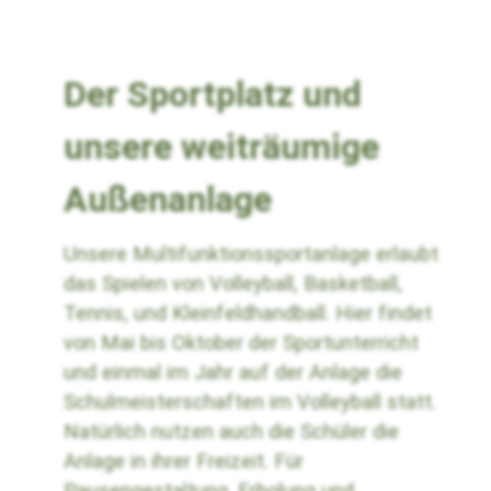
Der Sportplatz und
unsere weiträumige
Außenanlage
Unsere Multifunktionssportanlage erlaubt
das Spielen von Volleyball, Basketball,
Tennis, und Kleinfeldhandball. Hier findet
von Mai bis Oktober der Sportunterricht
und einmal im Jahr auf der Anlage die
Schulmeisterschaften im Volleyball statt.
Natürlich nutzen auch die Schüler die
Anlage in ihrer Freizeit. Für
Pausengestaltung, Erholung und