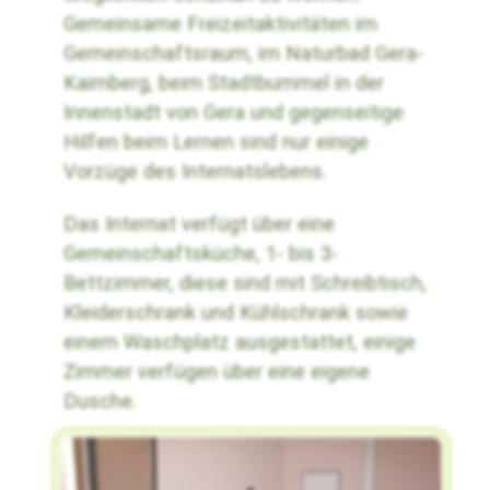
Gemeinsame Freizeitaktivitäten im
Gemeinschaftsraum, im Naturbad Gera-
Kaimberg, beim Stadtbummel in der
Innenstadt von Gera und gegenseitige
Hilfen beim Lernen sind nur einige
Vorzüge des Internatslebens.
Das Internat verfügt über eine
Gemeinschaftsküche, 1- bis 3-
Bettzimmer, diese sind mit Schreibtisch,
Kleiderschrank und Kühlschrank sowie
einem Waschplatz ausgestattet, einige
Zimmer verfügen über eine eigene
Dusche.