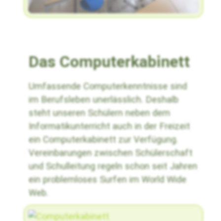
Das Computerkabinett
Umfassende Computerkenntnisse sind
im Berufsleben unerlässlich. Deshalb
steht unseren Schülern neben dem
Informatikunterricht auch in der Freizeit
ein Computerkabinett zur Verfügung.
Vereinbarungen zwischen Schülerschaft
und Schulleitung regeln schon seit Jahren
ein problemloses Surfen im World Wide
Web.