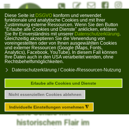
#Kontaktformuar
info@bildungswerk-kai
#Bildungswerk
#Bildun
Diese Seite ist
DSGVO
konform und verwendet
Bildungswerk
funktionale und analytische Cookies und mit Ihrer
Zustimmung externe Ressourcen. Wenn Sie den Button
Gera Kaimberg
"Erlaube alle Cookies und Dienste" anklicken, erklären
×
Sie Ihr Einverständnis mit unserer
Datenschutzerklärung
.
Gleichzeitig akzeptieren Sie die Verwendung von
voreingestellten oder von Ihnen ausgewählten Cookies
und externer Ressourcen (Google (Maps, Fonts,
Analytics), Facebook, YouTube). In diesem Fall können
Unsere
Ihre Daten auch in den USA verarbeitet werden, ohne
Rechtsbehelfsmöglichkeiten.
Datenschutzerklärung / Cookie-/Ressourcen-Nutzung
Ausstattung am
Erlaube alle Cookies und Dienste
Bildungswerk
Nicht essenziellen Cookies ablehnen
Individuelle Einstellungen vornehmen
◮
Eine Schule mit
historischem Flair im