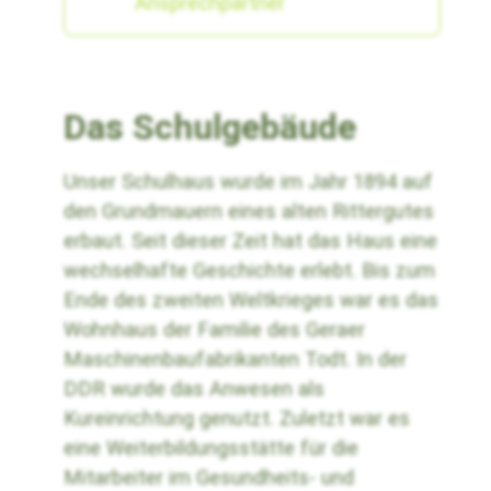
Ansprechpartner
Das Schulgebäude
Unser Schulhaus wurde im Jahr 1894 auf
den Grundmauern eines alten Rittergutes
erbaut. Seit dieser Zeit hat das Haus eine
wechselhafte Geschichte erlebt. Bis zum
Ende des zweiten Weltkrieges war es das
Wohnhaus der Familie des Geraer
Maschinenbaufabrikanten Todt. In der
DDR wurde das Anwesen als
Kureinrichtung genutzt. Zuletzt war es
eine Weiterbildungsstätte für die
Mitarbeiter im Gesundheits- und