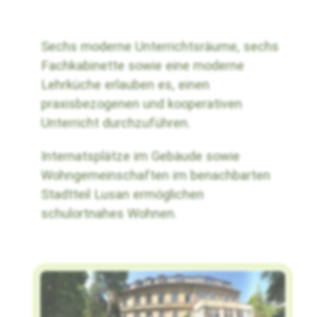
Sechs moderne Unterrichtsräume, sechs
Fachkabinette sowie eine moderne
Lehrküche erlauben es, einen
praxisbezogenen und kooperativen
Unterricht durchzuführen.
Internatsplätze im Gebäude sowie
Wohngemeinschaften im benachbarten
Stadtteil Lusan ermöglichen
schulortnahes Wohnen.