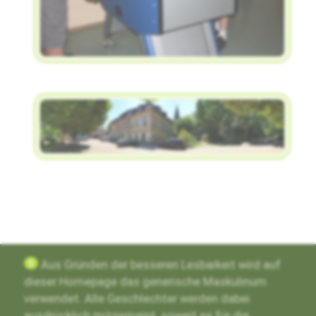
g
Aus Gründen der besseren Lesbarkeit wird auf
dieser Homepage das generische Maskulinum
verwendet. Alle Geschlechter werden dabei
ausdrücklich mitgemeint, soweit es für die