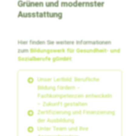
Grünen und modernster
Ausstattung
Hier finden Sie weitere Informationen
zum
Bildungswerk für Gesundheit- und
Sozialberufe gGmbH
:
Unser Leitbild: Berufliche
Bildung fördern –
Fachkompetenzen entwickeln
– Zukunft gestalten
Zertifizierung und Finanzierung
der Ausbildung
Unter Team und Ihre