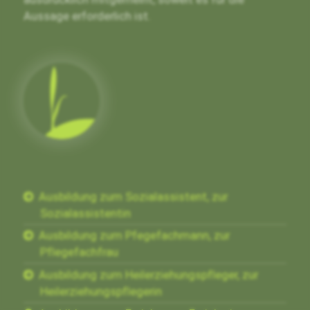
Aussage erforderlich ist.
Ausbildung zum Sozialassistent, zur
Sozialassistentin
Ausbildung zum Pfegefachmann, zur
Pflegefachfrau
Ausbildung zum Heilerziehungspfleger, zur
Heilerziehungspflegerin