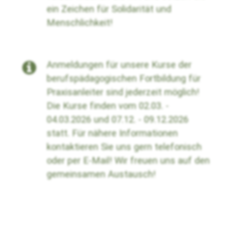
ein Zeichen für Solidarität und
Menschlichkeit!
Anmeldungen für unsere Kurse der
berufspädagogischen Fortbildung für
Praxisanleiter sind jederzeit möglich!
Die Kurse finden vom 02.03. -
04.03.2026 und 07.12. - 09.12.2026
statt. Für nähere Informationen
kontaktieren Sie uns gern telefonisch
oder per E-Mail! Wir freuen uns auf den
gemeinsamen Austausch!