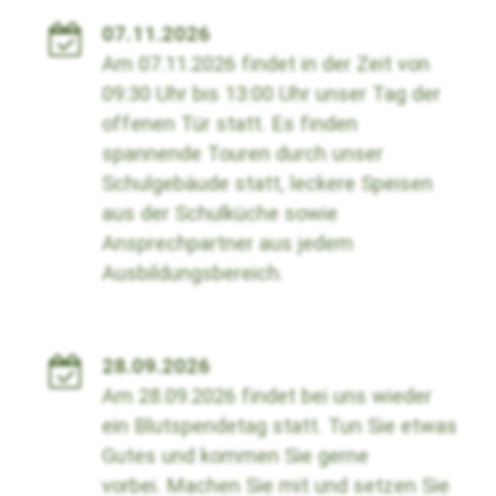
07.11.2026
Am 07.11.2026 findet in der Zeit von
09:30 Uhr bis 13:00 Uhr unser Tag der
offenen Tür statt. Es finden
spannende Touren durch unser
Schulgebäude statt, leckere Speisen
aus der Schulküche sowie
Ansprechpartner aus jedem
Ausbildungsbereich.
28.09.2026
Am 28.09.2026 findet bei uns wieder
ein Blutspendetag statt. Tun Sie etwas
Gutes und kommen Sie gerne
vorbei.
Machen Sie mit und setzen Sie