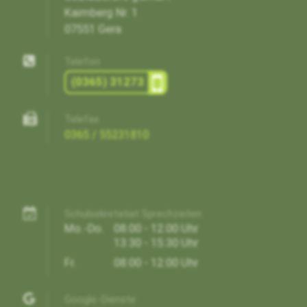
Kaimberg Nr. 1
07551 Gera
Telefon
(0365) 31273
Telefax
0365 / 55231810
Schulsekretatiat Sprechzeiten
Mo.-Do.
08:00 - 12:00 Uhr
13:30 - 15:30 Uhr
Fr.
08:00 - 12:00 Uhr
Google-Dienste