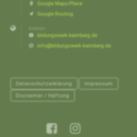
Google Maps/Place
Google Routing
Internet
bildungswerk-kaimberg.de
info@bildungswerk-kaimberg.de
Datenschutzerklärung
Impressum
Disclaimer / Haftung