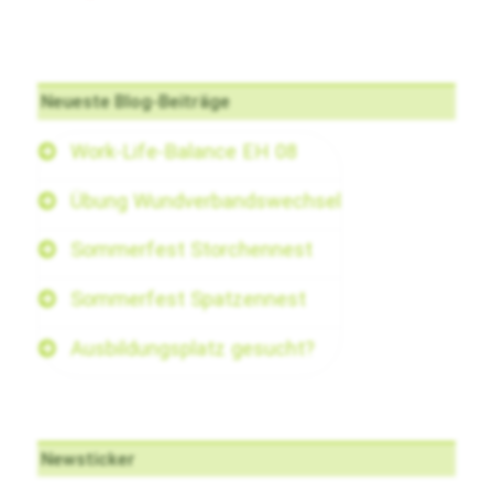
Neueste Blog-Beiträge
Work-Life-Balance EH 08
Übung Wundverbandswechsel
Sommerfest Storchennest
Sommerfest Spatzennest
Ausbildungsplatz gesucht?
Newsticker