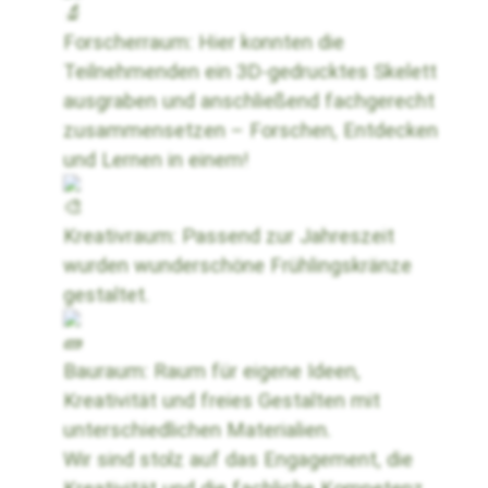
Forscherraum: Hier konnten die
Teilnehmenden ein 3D-gedrucktes Skelett
ausgraben und anschließend fachgerecht
zusammensetzen – Forschen, Entdecken
und Lernen in einem!
Kreativraum: Passend zur Jahreszeit
wurden wunderschöne Frühlingskränze
gestaltet.
Bauraum: Raum für eigene Ideen,
Kreativität und freies Gestalten mit
unterschiedlichen Materialien.
Wir sind stolz auf das Engagement, die