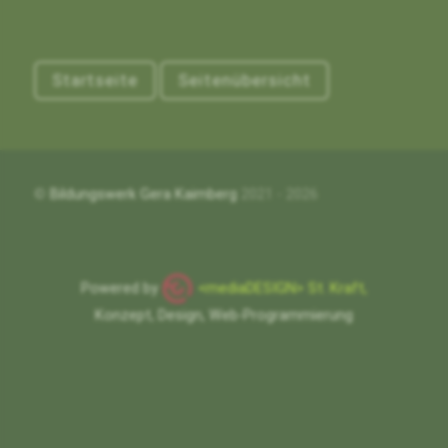
Startseite
Seitenübersicht
©
Bildungswerk Gera Kaimberg
2021 - 2026
Powered by
<mediaDESIGN> St. Kraft,
Konzept, Design, Web-Programmierung