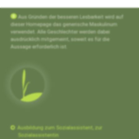
g
Aus Gründen der besseren Lesbarkeit wird auf
dieser Homepage das generische Maskulinum
verwendet. Alle Geschlechter werden dabei
ausdrücklich mitgemeint, soweit es für die
Aussage erforderlich ist.
Ausbildung zum Sozialassistent, zur
Sozialassistentin