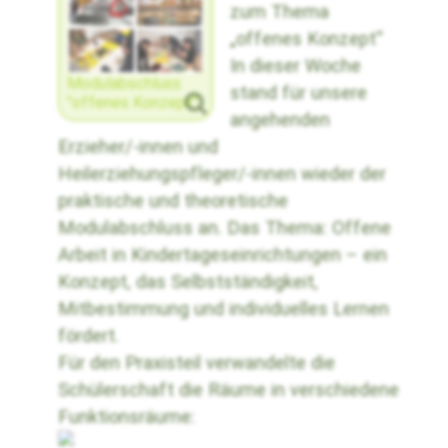
zum Thema
„offenes Konzept“
In dieser Woche
Modulabschluss
stand für unsere
"offenes Konzept"
angehenden
Erzieher/-innen und
Heilerziehungspfleger/-innen wieder der
praktische und theoretische
Modulabschluss an. Das Thema: Offene
Arbeit in Kindertageseinrichtungen – ein
Konzept, das Selbstständigkeit,
Mitbestimmung und individuelles Lernen
fördert.
Für den Praxisteil verwandelte die
Schülerschaft die Räume in verschiedene
Funktionsräume: