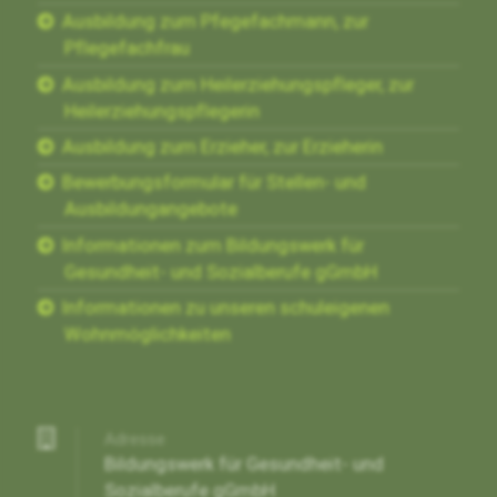
Ausbildung zum Pfegefachmann, zur
Pflegefachfrau
Ausbildung zum Heilerziehungspfleger, zur
Heilerziehungspflegerin
Ausbildung zum Erzieher, zur Erzieherin
Bewerbungsformular für Stellen- und
Ausbildungangebote
Informationen zum Bildungswerk für
Gesundheit- und Sozialberufe gGmbH
Informationen zu unseren schuleigenen
Wohnmöglichkeiten
Adresse
Bildungswerk für Gesundheit- und
Sozialberufe gGmbH