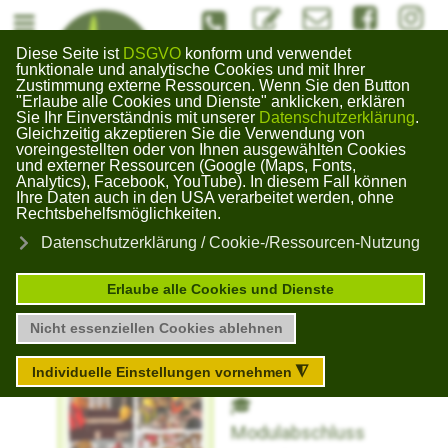
#Kontaktformuar
info@bildungswerk-kai
#Bildungswerk
#Bildun
Diese Seite ist
DSGVO
konform und verwendet
Bildungswerk
funktionale und analytische Cookies und mit Ihrer
Zustimmung externe Ressourcen. Wenn Sie den Button
Gera Kaimberg
"Erlaube alle Cookies und Dienste" anklicken, erklären
×
Sie Ihr Einverständnis mit unserer
Datenschutzerklärung
.
Gleichzeitig akzeptieren Sie die Verwendung von
voreingestellten oder von Ihnen ausgewählten Cookies
und externer Ressourcen (Google (Maps, Fonts,
Unser Blog zu aktuellen Themen
Analytics), Facebook, YouTube). In diesem Fall können
Ihre Daten auch in den USA verarbeitet werden, ohne
Rechtsbehelfsmöglichkeiten.
Modulabschluss
Datenschutzerklärung / Cookie-/Ressourcen-Nutzung
"offenes Konzept"
Erlaube alle Cookies und Dienste
Nicht essenziellen Cookies ablehnen
Abgelaufen
Individuelle Einstellungen vornehmen
◮
Modulabschluss