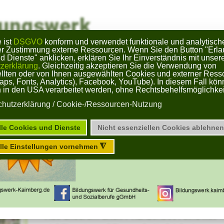
dungswerk
 ist
DSGVO
konform und verwendet funktionale und analytisch
a Kaimberg
rer Zustimmung externe Ressourcen. Wenn Sie den Button "Erla
 Dienste" anklicken, erklären Sie Ihr Einverständnis mit unser
zerklärung
. Gleichzeitig akzeptieren Sie die Verwendung von
ellten oder von Ihnen ausgewählten Cookies und externer Ress
Ausbildung
Das Bildungswerk
aps, Fonts, Analytics), Facebook, YouTube). In diesem Fall kön
 in den USA verarbeitet werden, ohne Rechtsbehelfsmöglichkei
hutzerklärung / Cookie-/Ressourcen-Nutzung
Themen
lle Cookies und Dienste
Nicht essenziellen Cookies ablehnen
egen S52
elle Einstellungen vornehmen
◮
Aus Alt mach Neu!
Aus unserem alten Pflanzenbeet sind mit