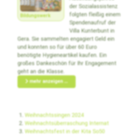
der Sozialassistenz
folgten fleißig einem
Bildungswerk
Spendenaufruf der
Villa Kunterbunt in
Gera. Sie sammelten engagiert Geld ein
und konnten so für über 60 Euro
benötigte Hygieneartikel kaufen. Ein
großes Dankeschön für Ihr Engagement
geht an die Klasse.
mehr anzeigen ...
Weihnachtssingen 2024
Weihnachtsüberraschung Internat
Weihnachtsfest in der Kita So50