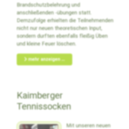
Brandschutzbelehrung und
anschließenden -übungen statt.
Demzufolge erhielten die Teilnehmenden
nicht nur neuen theoretischen Input,
sondern durften ebenfalls fleißig Üben
und kleine Feuer löschen.
mehr anzeigen ...
Kaimberger
Tennissocken
Mit unseren neuen