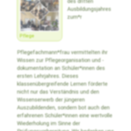
des dritten
Ausbildungsjahres
zum*r
Pflege
Pflegefachmann*frau vermittelten ihr
Wissen zur Pflegeorganisation und -
dokumentation an Schüler*innen des
ersten Lehrjahres. Dieses
klassenübergreifende Lernen förderte
nicht nur das Verständnis und den
Wissenserwerb der jüngeren
Auszubildenden, sondern bot auch den
erfahrenen Schüler*innen eine wertvolle
Wiederholung im Sinne der