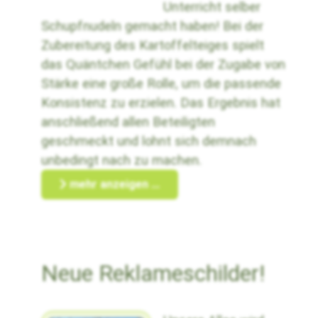
Unterricht selber
Schupfnudeln gemacht haben! Bei der
Zubereitung des Kartoffelteiges spielt
das Quäntchen Gefühl bei der Zugabe von
Stärke eine große Rolle, um die passende
Konsistenz zu erzielen. Das Ergebnis hat
anschließend allen Beteiligten
geschmeckt und lohnt sich demnach
unbedingt nach zu machen.
mehr anzeigen ...
Neue Reklameschilder!