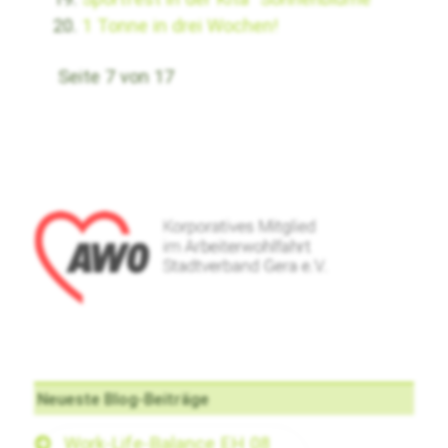
1 Tonne in drei Wochen!
Seite 7 von 17
Neueste Blog-Beiträge
Work-Life-Balance EH 08