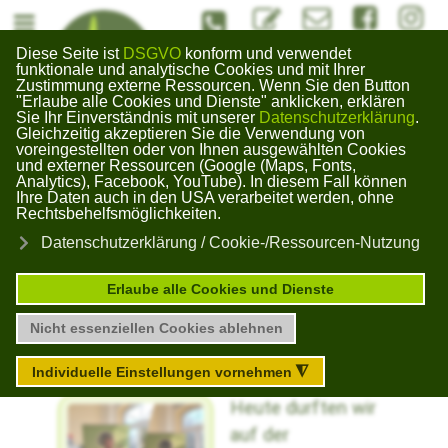
#Kontaktformuar
info@bildungswerk-kai
#Bildungswerk
#Bildun
Diese Seite ist
DSGVO
konform und verwendet
Bildungswerk
funktionale und analytische Cookies und mit Ihrer
Zustimmung externe Ressourcen. Wenn Sie den Button
Gera Kaimberg
"Erlaube alle Cookies und Dienste" anklicken, erklären
×
Sie Ihr Einverständnis mit unserer
Datenschutzerklärung
.
Gleichzeitig akzeptieren Sie die Verwendung von
voreingestellten oder von Ihnen ausgewählten Cookies
und externer Ressourcen (Google (Maps, Fonts,
Analytics), Facebook, YouTube). In diesem Fall können
Unser Blog zu
Ihre Daten auch in den USA verarbeitet werden, ohne
Rechtsbehelfsmöglichkeiten.
Datenschutzerklärung / Cookie-/Ressourcen-Nutzung
aktuellen Themen
Erlaube alle Cookies und Dienste
Nicht essenziellen Cookies ablehnen
Für Sie unterwegs!
Individuelle Einstellungen vornehmen
◮
Heute durften wir
auf der