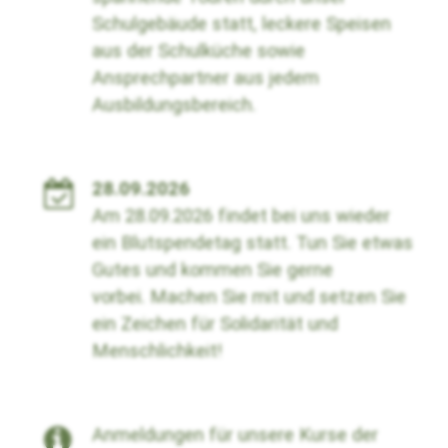
Schulgebäude statt, leckere Speisen
aus der Schulküche sowie
Ansprechpartner aus jedem
Ausbildungsbereich.
28.09.2026
Am 28.09.2026 findet bei uns wieder
ein Blutspendetag statt. Tun Sie etwas
Gutes und kommen Sie gerne
vorbei.
Machen Sie mit und setzen Sie
ein Zeichen für Solidarität und
Menschlichkeit!
Anmeldungen für unsere Kurse der