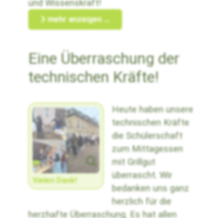
und Wissenskraft!
mehr anzeigen ...
Eine Überraschung der
technischen Kräfte!
Heute haben unsere
technischen Kräfte
die Schülerschaft
zum Mittagessen
mit Grillgut
überrascht. Wir
Vielen Dank!
bedanken uns ganz
herzlich für die
herzhafte Überraschung. Es hat allen