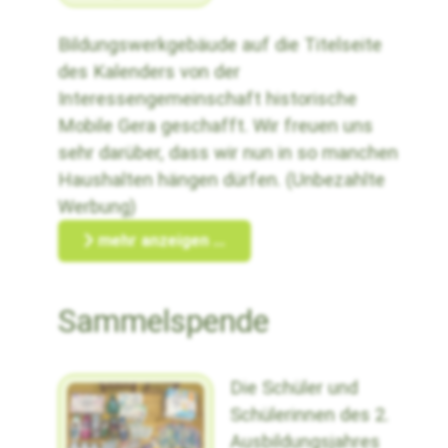
Bildungswerkgebäude auf die Titelseite
des Kalenders von der
Interessengemeinschaft historische
Mobile Gera geschafft. Wir freuen uns
sehr darüber, dass wir nun in so manchen
Haushalten hängen dürfen. (Unbezahlte
Werbung)
mehr anzeigen ...
Sammelspende
Die Schüler und
Schülerinnen des 2.
Ausbildungsjahres