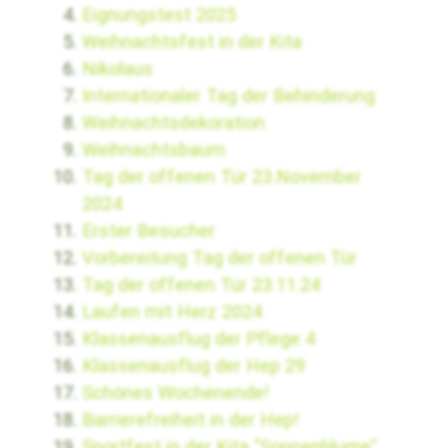
Eignungstest 2025
Weihnachtsfest in der Kita
Nikolaus
Internationaler Tag der Behinderung
Weihnachtsdekoration
Weihnachtsbaum
Tag der offenen Tür 23.November
2024
Erster Besucher
Vorbereitung Tag der offenen Tür
Tag der offenen Tür 23.11.24
Laufen mit Herz 2024
Klassenausflug der Pflege 4
Klassenausflug der Hep 29
Schönes Wochenende!
Barrierefreiheit in der Hep!
Sportfest in der Kita "Sonnenblume"