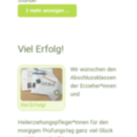
Stunde!
mehr anzeigen ...
Viel Erfolg!
Wir wünschen den
Abschlussklassen
der Erzieher*innen
und
Viel Erfolg!
Heilerziehungspfleger*innen für den
morgigen Prüfungstag ganz viel Glück