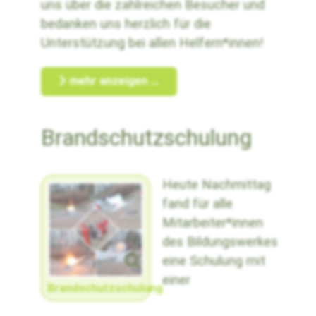
uns über die zahlreichen Besucher und
bedanken uns herzlich für die
Unterstützung bei allen Helfern*innen!
mehr anzeigen ...
Brandschutzschulung
Heute Nachmittag
fand für alle
Mitarbeiter*innen
des Bildungswerkes
eine Schulung mit
einer
Brandschutzschulung