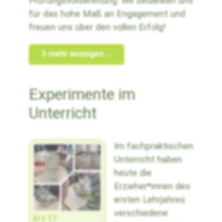
Prüfungsvorbereitung. Wir bedanken uns
für das hohe Maß an Engagement und
freuen uns über den vollen Erfolg!
mehr anzeigen ...
Experimente im
Unterricht
Im fachpraktischen
Unterricht haben
heute die
Erzieher*innen des
ersten Lehrjahres
verschiedene
Erz 17