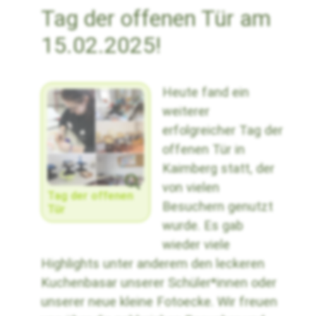
Tag der offenen Tür am
15.02.2025!
Heute fand ein
weiterer
erfolgreicher Tag der
offenen Tür in
Kaimberg statt, der
von vielen
Tag der offenen
Besuchern genutzt
Tür
wurde. Es gab
wieder viele
Highlights unter anderem den leckeren
Kuchenbasar unserer Schüler*innen oder
unserer neue kleine Fotoecke. Wir freuen