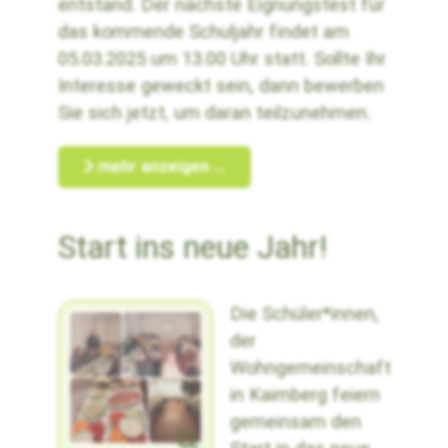
entstand. Der nächste Eignungstest für
das kommende Schuljahr findet am
05.03.2025 um 13.00 Uhr statt. Sollte Ihr
Interesse geweckt sein, dann bewerben
Sie sich jetzt, um daran teilzunehmen.
mehr anzeigen ...
Start ins neue Jahr!
Die Schüler*innen,
der
Wohngemeinschaft
in Kaimberg feiern
gemeinsam den