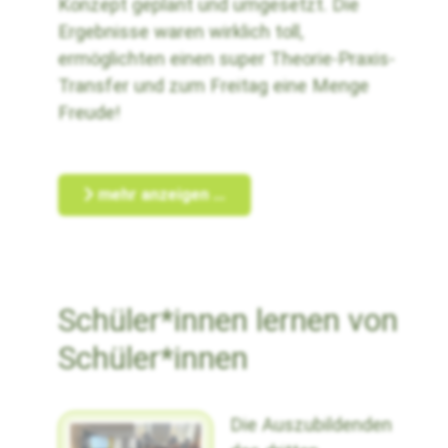
Konzept geplant und umgesetzt. Die
Ergebnisse waren wirklich toll,
ermöglichten einen super Theorie-Praxis-
Transfer und zum Freitag eine Menge
Freude!
mehr anzeigen ...
Schüler*innen lernen von
Schüler*innen
Die Auszubildenden