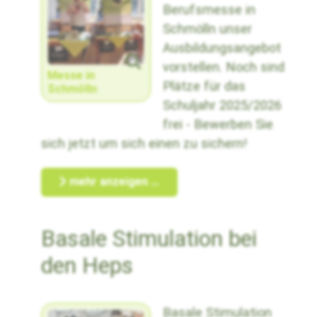
Berufsmesse in
Schmölln unser
Ausbildungsangebot
vorstellen. Noch sind
Messe in
Plätze für das
Schmölln
Schuljahr 2025/2026
frei - Bewerben Sie
sich jetzt um sich einen zu sichern!
mehr anzeigen ...
Basale Stimulation bei
den Heps
Basale Stimulation