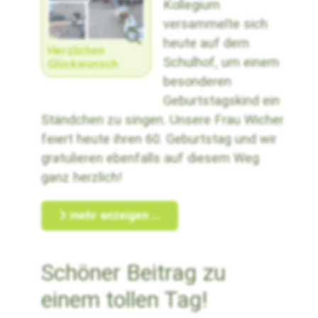
Kollegium
versammelte sich
heute auf dem
Herzlichen
Schulhof, um einem
Glückwunsch
besonderen
Geburtstagskind ein
Ständchen zu singen. Unsere Frau Wicher
feiert heute ihren 60. Geburtstag und wir
gratulieren ebenfalls auf diesem Weg
ganz herzlich!
mehr anzeigen ...
Schöner Beitrag zu
einem tollen Tag!