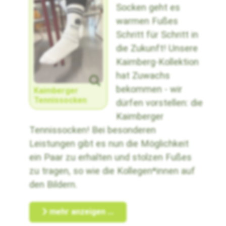
Socken geht es
warmen Fußes
Schritt für Schritt in
die Zukunft! Unsere
Kaimberg-Kollektion
hat Zuwachs
bekommen - wir
Kaimberger
Tennissocken
dürfen vorstellen: die
Kaimberger
Tennissocken! Bei besonderen
Leistungen gibt es nun die Möglichkeit
ein Paar zu erhalten und stolzen Fußes
zu tragen, so wie die Kollegen*innen auf
den Bildern.
mehr anzeigen ...