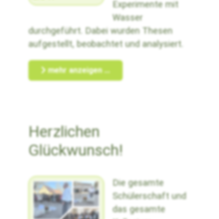
Experimente mit
Wasser
durchgeführt. Dabei wurden Thesen
aufgestellt, beobachtet und analysiert.
mehr anzeigen ...
Herzlichen
Glückwunsch!
Die gesamte
Schülerschaft und
das gesamte