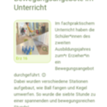
Unterricht
Im fachpraktischem
Unterricht haben die
Schüler*innen des
zweiten
Ausbildungsjahres
zum*r Erzieher*in
Erz 16
ein
Bewegungsangebot
durchgeführt. 😊
Dabei wurden verschiedene Stationen
aufgebaut, wie Ball fangen und Kegel
umwerfen. So wurde die siebte Stunde zu
einer spannenden und bewegungsreichen