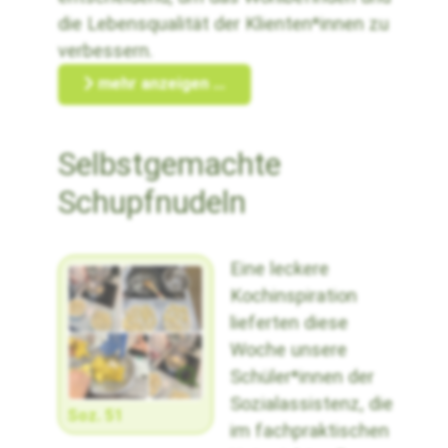
die Lebensqualität der Klienten*innen zu
verbessern.
mehr anzeigen ...
Selbstgemachte
Schupfnudeln
Eine leckere
Kochinspiration
lieferten diese
Woche unsere
Schüler*innen der
Sozialassistenz, die
Soz. 51
im fachpraktischen