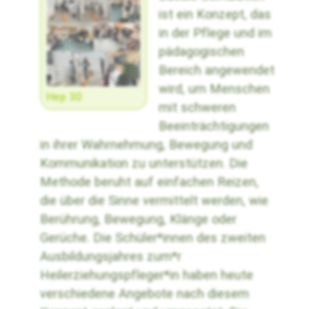
ist ein Konzept, das
in der Pflege und im
pädagogischen
Bereich angewendet
wird, um Menschen
Hep 30
mit schweren
Beeinträchtigungen
in ihrer Wahrnehmung, Bewegung und
Kommunikation zu unterstützen. Die
Methode beruht auf einfachen Reizen,
die über die Sinne vermittelt werden, wie
Berührung, Bewegung, Klänge oder
Gerüche. Die Schüler*innen des zweiten
Ausbildungsjahres zum*r
Heilerziehungspfleger*in haben heute
verschiedene Angebote nach diesem