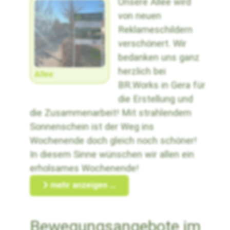
Unsere Allee wird
von neuen
Reklameschildern
verschönert. Wir
bedanken uns ganz
herzlich bei
Allee
BR.Works in Gera für
die Erstellung und
die Zusammenarbeit! Mit strahlendem
Sonnenschein ist der Weg ins
Wochenende doch gleich noch schöner!
In diesem Sinne wünschen wir allen ein
erholsames Wochenende!
mehr anzeigen ...
Bewegungsangebote im