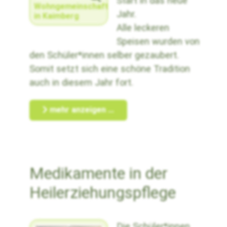
Start in das neue
Wohngemeinschaft
Jahr.
in Kaimberg
Alle leckeren
Speisen wurden von
den Schüler*innen selber gezaubert.
Somit setzt sich eine schöne Tradition
auch in diesem Jahr fort.
mehr anzeigen ...
Medikamente in der
Heilerziehungspflege
Die Schüler*innen