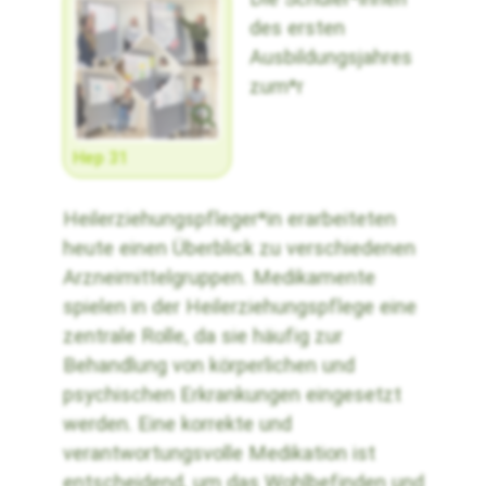
des ersten
Ausbildungsjahres
zum*r
Hep 31
Heilerziehungspfleger*in erarbeiteten
heute einen Überblick zu verschiedenen
Arzneimittelgruppen. Medikamente
spielen in der Heilerziehungspflege eine
zentrale Rolle, da sie häufig zur
Behandlung von körperlichen und
psychischen Erkrankungen eingesetzt
werden. Eine korrekte und
verantwortungsvolle Medikation ist
entscheidend, um das Wohlbefinden und