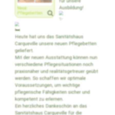
für unsere
Ausbildung!
Neue
Pflegebetten
Heute hat uns das Sanitätshaus
Carqueville unsere neuen Pflegebetten
geliefert.
Mit der neuen Ausstattung können nun
verschiedene Pflegesituationen noch
praxisnäher und realitätsgetreuer geübt
werden. So schaffen wir optimale
Voraussetzungen, um wichtige
pflegerische Fähigkeiten sicher und
kompetent zu erlernen.
Ein herzliches Dankeschön an das
Sanitätshaus Carqueville für die