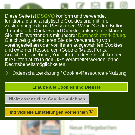
#Kontaktformuar
info@bildungswerk-kai
#Bildungswerk
#Bildun
Diese Seite ist
DSGVO
konform und verwendet
Bildungswerk
funktionale und analytische Cookies und mit Ihrer
Zustimmung externe Ressourcen. Wenn Sie den Button
Gera Kaimberg
"Erlaube alle Cookies und Dienste" anklicken, erklären
×
Sie Ihr Einverständnis mit unserer
Datenschutzerklärung
.
Gleichzeitig akzeptieren Sie die Verwendung von
voreingestellten oder von Ihnen ausgewählten Cookies
und externer Ressourcen (Google (Maps, Fonts,
Unser Blog zu aktuellen Themen
Analytics), Facebook, YouTube). In diesem Fall können
Ihre Daten auch in den USA verarbeitet werden, ohne
Rechtsbehelfsmöglichkeiten.
Neue Pflegebetten
Datenschutzerklärung / Cookie-/Ressourcen-Nutzung
Erlaube alle Cookies und Dienste
Abgelaufen
Nicht essenziellen Cookies ablehnen
Individuelle Einstellungen vornehmen
◮
Neue Pflegebetten