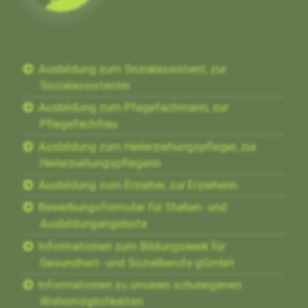
Ausbildung zum Sozialassistent, zur
Sozialassistentin
Ausbildung zum Pfegefachmann, zur
Pflegefachfrau
Ausbildung zum Heilerziehungspfleger, zur
Heilerziehungspflegerin
Ausbildung zum Erzieher, zur Erzieherin
Bewerbungsformular für Stellen- und
Ausbildungangebote
Informationen zum Bildungswerk für
Gesundheit- und Sozialberufe gGmbH
Informationen zu unseren schuleigenen
Wohnmöglichkeiten