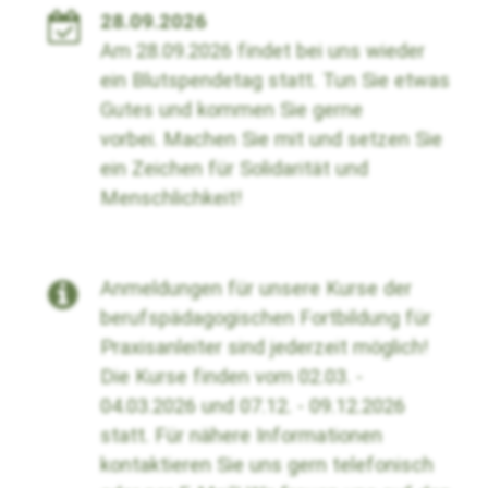
28.09.2026
Am 28.09.2026 findet bei uns wieder
ein Blutspendetag statt. Tun Sie etwas
Gutes und kommen Sie gerne
vorbei.
Machen Sie mit und setzen Sie
ein Zeichen für Solidarität und
Menschlichkeit!
Anmeldungen für unsere Kurse der
berufspädagogischen Fortbildung für
Praxisanleiter sind jederzeit möglich!
Die Kurse finden vom 02.03. -
04.03.2026 und 07.12. - 09.12.2026
statt. Für nähere Informationen
kontaktieren Sie uns gern telefonisch