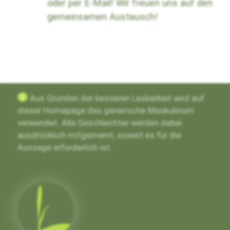
oder per E-Mail! Wir freuen uns auf den
gemeinsamen Austausch!
g
Aus Gründen der besseren Lesbarkeit wird auf
dieser Homepage das generische Maskulinum
verwendet. Alle Geschlechter werden dabei
ausdrücklich mitgemeint, soweit es für die
Aussage erforderlich ist.