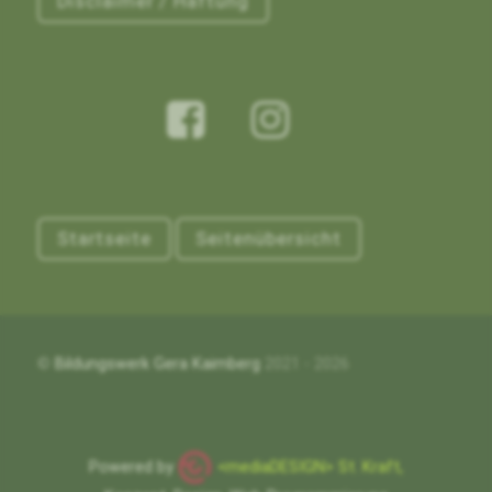
Disclaimer / Haftung
Startseite
Seitenübersicht
©
Bildungswerk Gera Kaimberg
2021 - 2026
Powered by
<mediaDESIGN> St. Kraft,