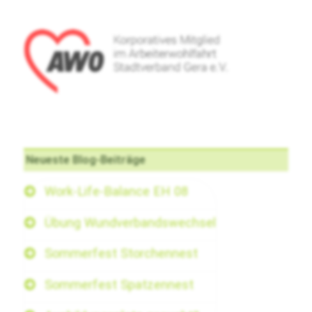
Neueste Blog-Beiträge
Work-Life-Balance EH 08
Übung Wundverbandswechsel
Sommerfest Storchennest
Sommerfest Spatzennest