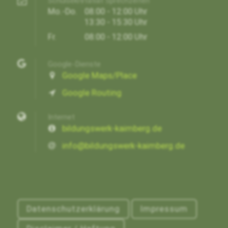
Schulsekretatiat Sprechzeiten
Mo.-Do.
08:00 - 12:00 Uhr
13:30 - 15:30 Uhr
Fr.
08:00 - 12:00 Uhr
Google-Dienste
Google Maps/Place
Google Routing
Internet
bildungswerk-kaimberg.de
info@bildungswerk-kaimberg.de
Datenschutzerklärung
Impressum