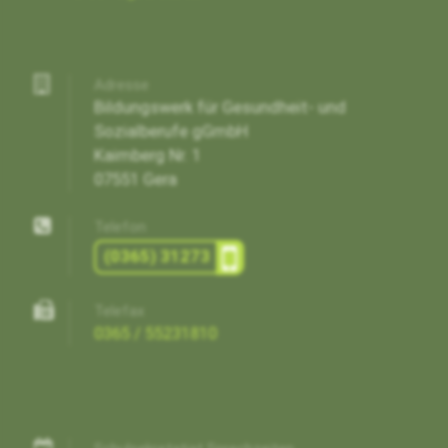
Adresse
Bildungswerk für Gesundheit- und
Sozialberufe gGmbH
Kaimberg Nr. 1
07551 Gera
Telefon
(0365) 31273
Telefax
0365 / 55231810